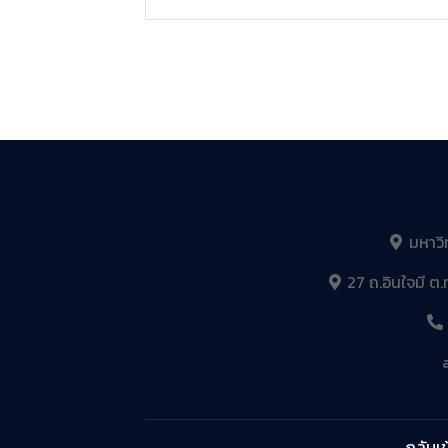
มหาวิ
27 ถ.อินใจมี ต.
กลับเข