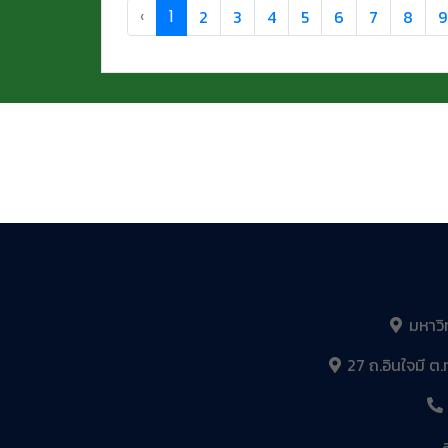
‹
1
2
3
4
5
6
7
8
9
มหาวิ
27 ถ.อินใจมี ต.