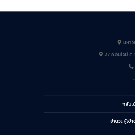
มหาวิ
27 ถ.อินใจมี ต.
กลับเข
จำนวนผู้เข้