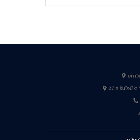
มหาวิ
27 ถ.อินใจมี ต.
กลับเข