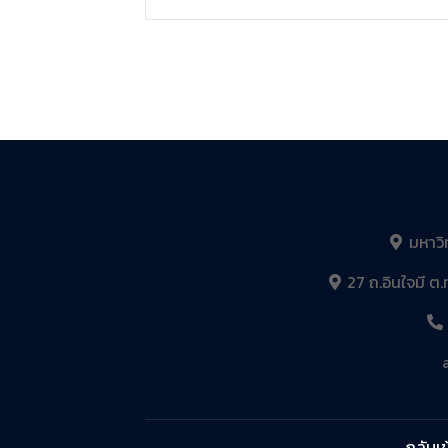
มหาวิ
27 ถ.อินใจมี ต.
กลับเข