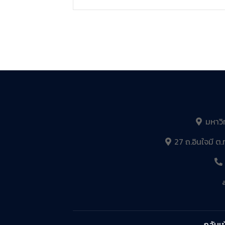
มหาวิ
27 ถ.อินใจมี ต.
กลับเข