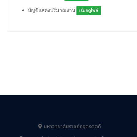
บัญชีแสดงปริมาณงาน
เรียกดูไฟล์
มหาวิทยาลัยราชภัฏอุตรดิตถ์